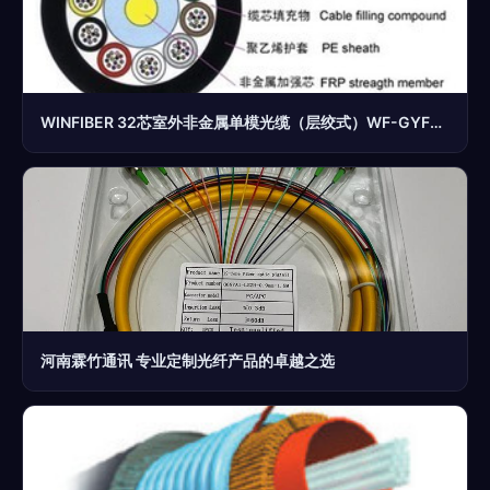
WINFIBER 32芯室外非金属单模光缆（层绞式）WF-GYFTY-32B1 产品解析与报价指南
河南霖竹通讯 专业定制光纤产品的卓越之选