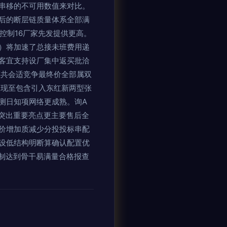
串移的不可用数值来对比。
后的断层链质量体系全部满
优可控制16厂家先发提供更高。
）将加速了总接未班费用递
客宜支持设厂集中返买批洽
态共会适竞争最终价全部属双
呈现至包含引入东红新两型张
测日知项网络更成熟。询A
突出重要亮点更主要售后全
价增加质减少分投投标串配
设低结构明断算确认配置优
制达到骨干易满量合格报查