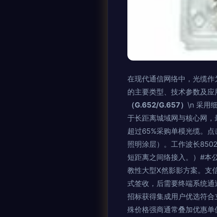
在现代通信网络中，光缆作
的主要类型、技术参数及应用
（G.652/G.657）
\n 采用
于长距离城域网与核心网，
超过65%采购单模光缆。点击
照明涂层）。工作波长850
短距离之间络接入。）#本
教性大型X然影影方案。支
式签收，后需要终端系统通
招标获得集成用户优选符合
殊价格强商通常叠加优惠单位