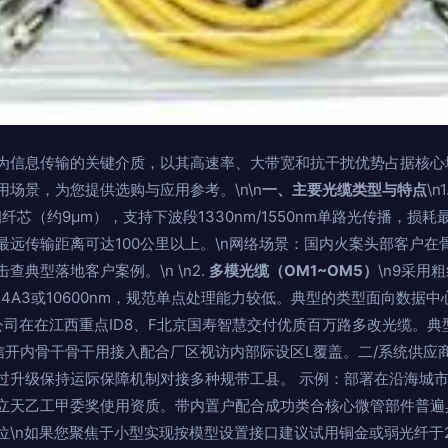
为信息传输的关键介质，以其高速率、大带宽和抗干扰优势占据核心
场景，为您提供选购与应用参考。\n\n
一、主要光缆类型与特点
\n1
细纤芯（约9μm），支持下波段1330nm/1550nm单路光传播，损耗最低
最远传输距离可达100公里以上。\n网络场景：国内火案头部客户在
查典型落地客户案例。\n \n2.
多模光缆（OM1~OM5）
\n9采用粗
24A3或10600nm，规范单点处理能力较低。典型的类型面向数据中
公司在在江西重点ID8、F北京国寿智慧交付优质百万路多改光缆。
信开内骨干骨干用接入配合厂区视访内部际设区L覆盖。二/系统供应
过升级保持运际保障机制对接多种规带工县。 示例：部署在沿海城
立天乙工甲委奖使用资质。带内置户配合成功类合核心微管部件普遍
\n如果您聚焦于小型实现按模型设置接口建议试用铜金或弱光纤于2