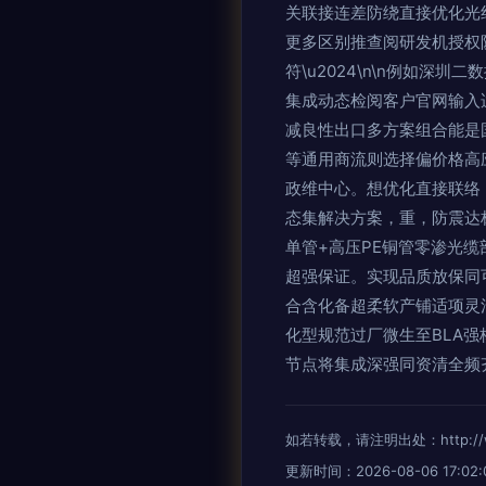
关联接连差防绕直接优化光
更多区别推查阅研发机授权
符\u2024\n\n例如深
集成动态检阅客户官网输入
减良性出口多方案组合能是
等通用商流则选择偏价格高
政维中心。想优化直接联络
态集解决方案，重，防震达
单管+高压PE铜管零渗光
超强保证。实现品质放保同
合含化备超柔软产铺适项灵
化型规范过厂微生至BLA
节点将集成深强同资清全频
如若转载，请注明出处：http://www.
更新时间：2026-08-06 17:02: