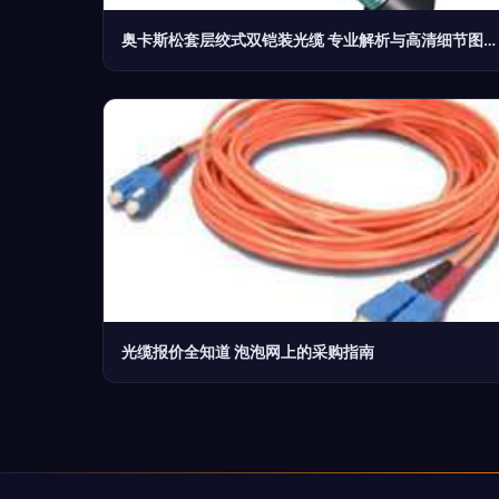
奥卡斯松套层绞式双铠装光缆 专业解析与高清细节图欣赏
光缆报价全知道 泡泡网上的采购指南