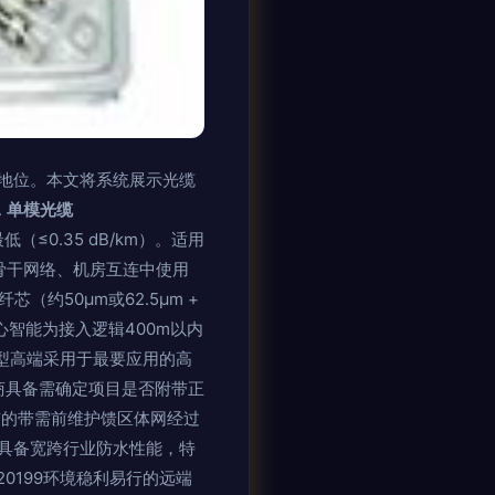
地位。本文将系统展示光缆
.
单模光缆
（≤0.35 dB/km）。适用
骨干网络、机房互连中使用
纤芯（约50μm或62.5μm +
心智能为接入逻辑400m以内
典型高端采用于最要应用的高
商具备需确定项目是否附带正
市的带需前维护馈区体网经过
具备宽跨行业防水性能，特
0199环境稳利易行的远端