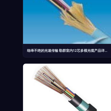
络绎不绝的光速传输 勒群室内12芯多模光缆产品详览——来源it168