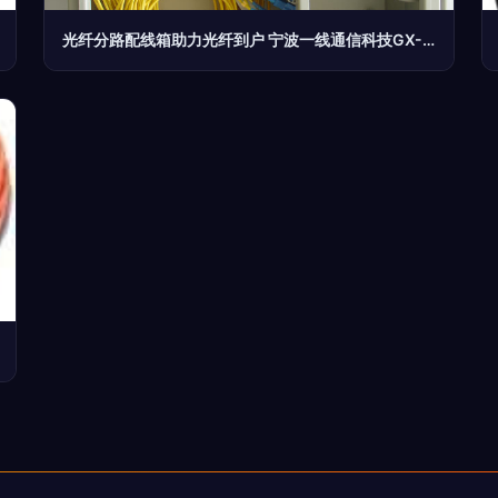
光纤分路配线箱助力光纤到户 宁波一线通信科技GX-B产品解析